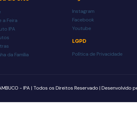
Instagram
e
Facebook
 a Feira
Youtube
tuto IPA
utos
LGPD
tras
Política de Privacidade
ha da Família
UCO - IPA | Todos os Direitos Reservado | Desenvolvido p