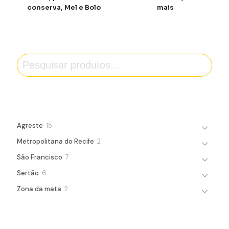
conserva, Mel e Bolo
mais
Pesquisa
15
Agreste
15
products
2
Metropolitana do Recife
2
products
7
São Francisco
7
products
6
Sertão
6
products
2
Zona da mata
2
products