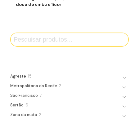
doce de umbu e licor
Pesquisa
15
Agreste
15
products
2
Metropolitana do Recife
2
products
7
São Francisco
7
products
6
Sertão
6
products
2
Zona da mata
2
products