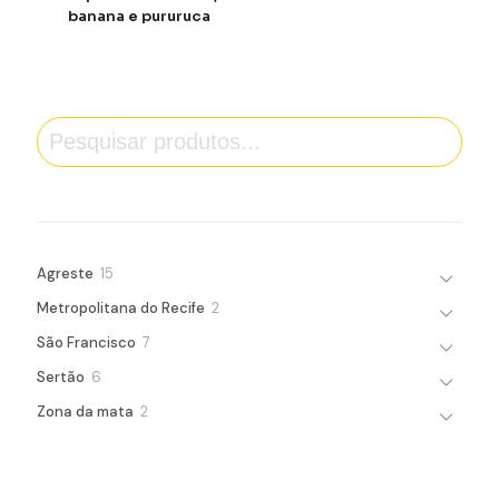
banana e pururuca
Pesquisa
15
Agreste
15
products
2
Metropolitana do Recife
2
products
7
São Francisco
7
products
6
Sertão
6
products
2
Zona da mata
2
products