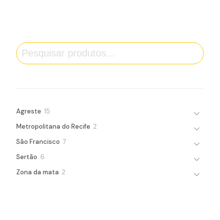
Pesquisa
15
Agreste
15
products
2
Metropolitana do Recife
2
products
7
São Francisco
7
products
6
Sertão
6
products
2
Zona da mata
2
products