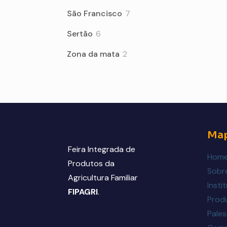
products
7
São Francisco
7
products
6
Sertão
6
products
2
Zona da mata
2
products
Map
Feira Integrada de
Hom
Produtos da
Sobre
Agricultura Familiar
Insti
FIPAGRI
.
Prod
Pales