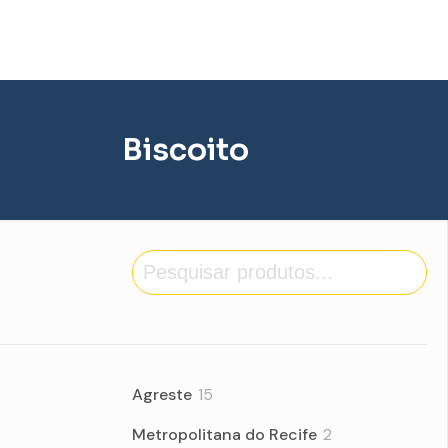
Biscoito
Pesquisa
15
Agreste
15
products
2
Metropolitana do Recife
2