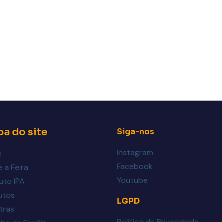
a do site
Siga-nos
Instagram
e
Facebook
 a Feira
Youtube
tuto IPA
utos
LGPD
tras
Política de Privacidade